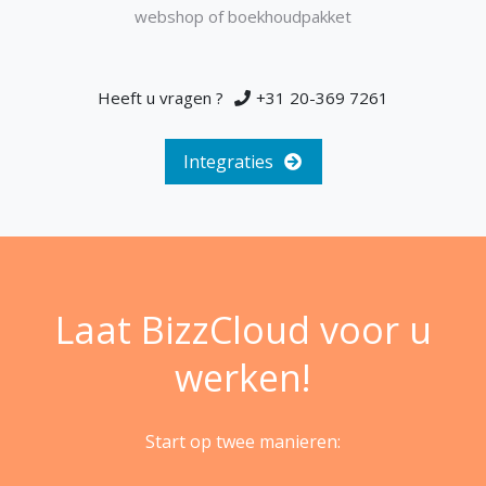
webshop of boekhoudpakket
Heeft u vragen ?
+31 20-369 7261
Integraties
Laat BizzCloud voor u
werken!
Start op twee manieren: