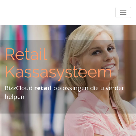
Retail
Kassasysteem
BizzCloud
retail
oplossingen die u verder
helpen